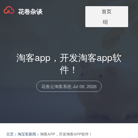
花卷杂谈
淘宝客app版本
淘宝客软件更
淘宝客app介
淘宝客博客
关于我们
首页
价格
新
绍
淘客app，开发淘客app软
件！
花卷云淘客系统
Jul 06, 2026
主页
>
淘宝客新闻
> 淘客APP，开发淘客APP软件！