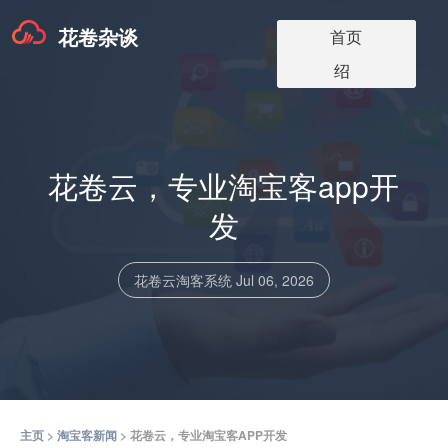
花卷杂谈
淘宝客app版本
淘宝客软件更
淘宝客app介
淘宝客博客
关于我们
首页
价格
新
绍
花卷云，专业淘宝客app开
发
花卷云淘客系统
Jul 06, 2026
主页
>
淘宝客新闻
> 花卷云，专业淘宝客APP开发