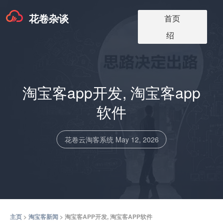
花卷杂谈
淘宝客app版本
淘宝客软件更
淘宝客app介
淘宝客博客
关于我们
首页
价格
新
绍
淘宝客app开发, 淘宝客app
软件
花卷云淘客系统
May 12, 2026
主页
>
淘宝客新闻
> 淘宝客APP开发, 淘宝客APP软件