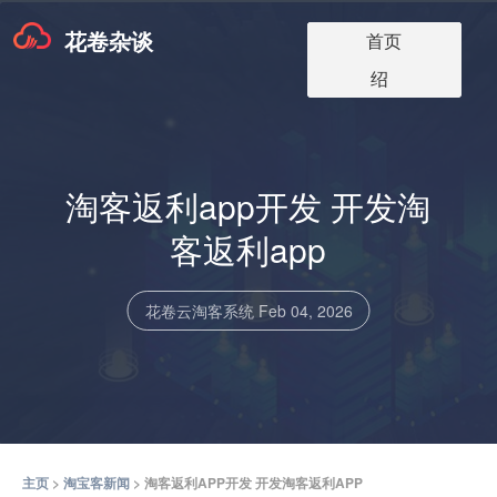
花卷杂谈
淘宝客app版本
淘宝客软件更
淘宝客app介
淘宝客博客
关于我们
首页
价格
新
绍
淘客返利app开发 开发淘
客返利app
花卷云淘客系统
Feb 04, 2026
主页
>
淘宝客新闻
> 淘客返利APP开发 开发淘客返利APP