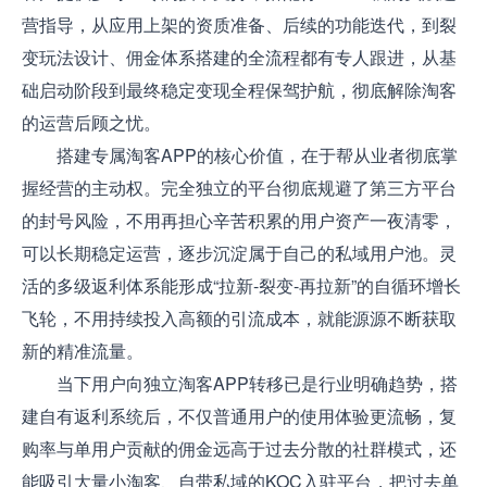
营指导，从应用上架的资质准备、后续的功能迭代，到裂
变玩法设计、佣金体系搭建的全流程都有专人跟进，从基
础启动阶段到最终稳定变现全程保驾护航，彻底解除淘客
的运营后顾之忧。
搭建专属淘客APP的核心价值，在于帮从业者彻底掌
握经营的主动权。完全独立的平台彻底规避了第三方平台
的封号风险，不用再担心辛苦积累的用户资产一夜清零，
可以长期稳定运营，逐步沉淀属于自己的私域用户池。灵
活的多级返利体系能形成“拉新-裂变-再拉新”的自循环增长
飞轮，不用持续投入高额的引流成本，就能源源不断获取
新的精准流量。
当下用户向独立淘客APP转移已是行业明确趋势，搭
建自有返利系统后，不仅普通用户的使用体验更流畅，复
购率与单用户贡献的佣金远高于过去分散的社群模式，还
能吸引大量小淘客、自带私域的KOC入驻平台，把过去单