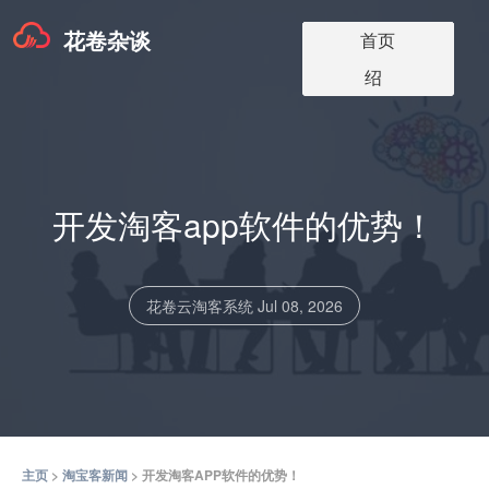
花卷杂谈
淘宝客app版本
淘宝客软件更
淘宝客app介
淘宝客博客
关于我们
首页
价格
新
绍
开发淘客app软件的优势！
花卷云淘客系统
Jul 08, 2026
主页
>
淘宝客新闻
> 开发淘客APP软件的优势！