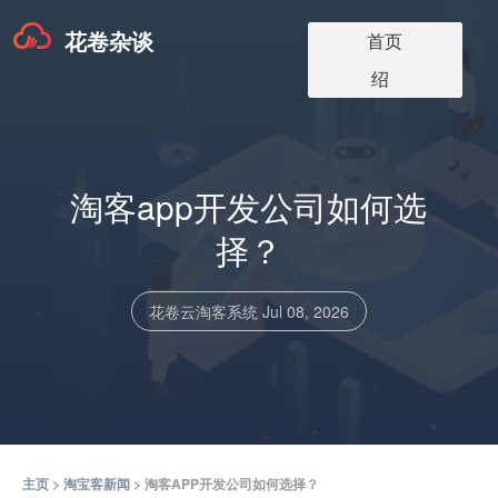
花卷杂谈
淘宝客app版本
淘宝客软件更
淘宝客app介
淘宝客博客
关于我们
首页
价格
新
绍
淘客app开发公司如何选
择？
花卷云淘客系统
Jul 08, 2026
主页
>
淘宝客新闻
> 淘客APP开发公司如何选择？