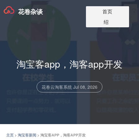
花卷杂谈
淘宝客app版本
淘宝客软件更
淘宝客app介
淘宝客博客
关于我们
首页
价格
新
绍
淘宝客app，淘客app开发
花卷云淘客系统
Jul 08, 2026
主页
>
淘宝客新闻
> 淘宝客APP，淘客APP开发