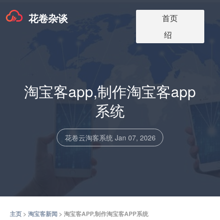
花卷杂谈
淘宝客app版本
淘宝客软件更
淘宝客app介
淘宝客博客
关于我们
首页
价格
新
绍
淘宝客app,制作淘宝客app
系统
花卷云淘客系统
Jan 07, 2026
主页
>
淘宝客新闻
> 淘宝客APP,制作淘宝客APP系统