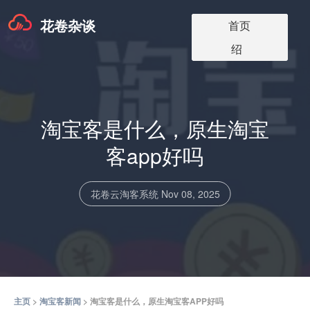
花卷杂谈
淘宝客app版本
淘宝客软件更
淘宝客app介
淘宝客博客
关于我们
首页
价格
新
绍
淘宝客是什么，原生淘宝
客app好吗
花卷云淘客系统
Nov 08, 2025
主页
>
淘宝客新闻
> 淘宝客是什么，原生淘宝客APP好吗