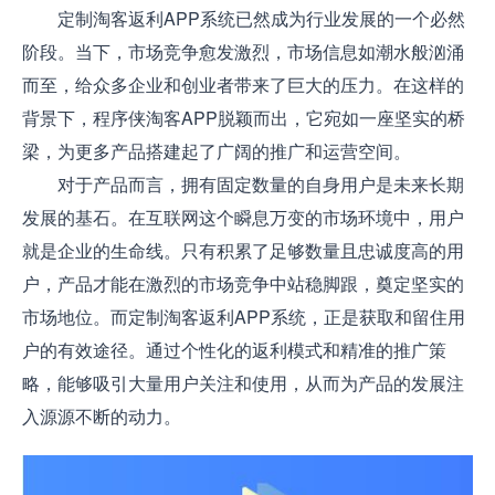
定制淘客返利APP系统已然成为行业发展的一个必然
阶段。当下，市场竞争愈发激烈，市场信息如潮水般汹涌
而至，给众多企业和创业者带来了巨大的压力。在这样的
背景下，程序侠淘客APP脱颖而出，它宛如一座坚实的桥
梁，为更多产品搭建起了广阔的推广和运营空间。
对于产品而言，拥有固定数量的自身用户是未来长期
发展的基石。在互联网这个瞬息万变的市场环境中，用户
就是企业的生命线。只有积累了足够数量且忠诚度高的用
户，产品才能在激烈的市场竞争中站稳脚跟，奠定坚实的
市场地位。而定制淘客返利APP系统，正是获取和留住用
户的有效途径。通过个性化的返利模式和精准的推广策
略，能够吸引大量用户关注和使用，从而为产品的发展注
入源源不断的动力。