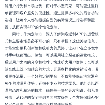
解用户行为和市场趋势；而对于小型商家，可能更注重订
单管理和客户服务的便捷性。通过提供多样化的后台功能
选项，让每个人都能根据自己的实际情况进行选择和配
置，从而实现APP的个性化定制。
同时，作为定制方，深入了解淘客返利APP的运营模
式和主要市场是必不可少的。只有掌握了这些关键信息，
才能拿出更具创新性和吸引力的思路，让APP在众多竞争
对手中脱颖而出。例如，可以采用社交裂变的运营模式，
通过用户之间的分享和推荐，快速扩大用户群体；也可以
结合线上线下相结合的方式，开展多样化的营销活动，吸
引更多流量。一个好的定制平台，不仅能够保证淘宝返利
APP的质量和体验，还拥有专业的技术团队。他们会以严
谨的态度和精湛的技术，确保每一块的开发和设计都无懈
可击，从代码的安全性到界面的友好性，全方位保障APP
的安全可靠，为用户提供优质的使用感受。