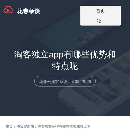
花卷杂谈
淘宝客app版本
淘宝客软件更
淘宝客app介
淘宝客博客
关于我们
首页
价格
新
绍
淘客独立app有哪些优势和
特点呢
花卷云淘客系统
Jul 09, 2026
主页
>
淘宝客新闻
> 淘客独立APP有哪些优势和特点呢