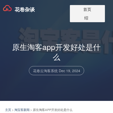
花卷杂谈
淘宝客app版本
淘宝客软件更
淘宝客app介
淘宝客博客
关于我们
首页
价格
新
绍
原生淘客app开发好处是什
么
花卷云淘客系统
Dec 19, 2024
主页
>
淘宝客新闻
> 原生淘客APP开发好处是什么