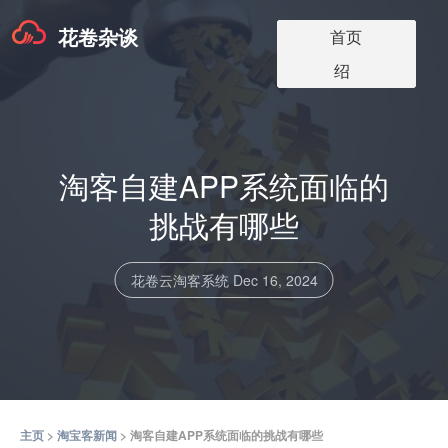
花卷杂谈
淘宝客app版本
淘宝客软件更
淘宝客app介
淘宝客博客
关于我们
首页
价格
新
绍
淘客自建APP系统面临的
挑战有哪些
花卷云淘客系统
Dec 16, 2024
主页
>
淘宝客新闻
> 淘客自建APP系统面临的挑战有哪些