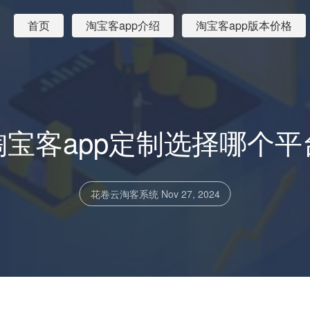
首页
淘宝客app介绍
淘宝客app版本价格
淘宝客app定制选择哪个平
花卷云淘客系统
Nov 27, 2024