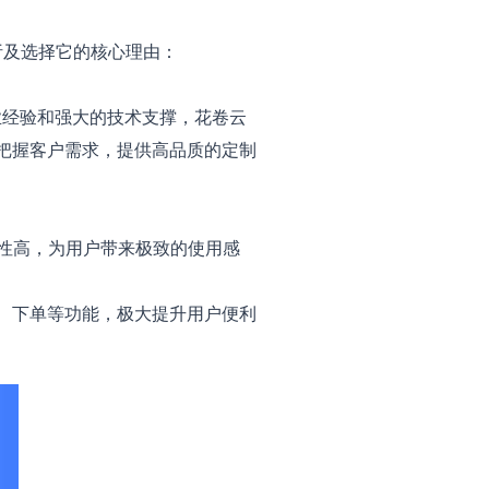
及选择它的核心理由：
经验和强大的技术支撑，花卷云
准把握客户需求，提供高品质的定制
性高，为用户带来极致的使用感
、下单等功能，极大提升用户便利