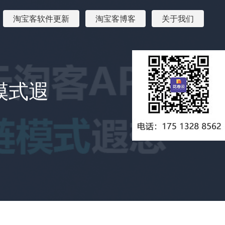
淘宝客软件更新
淘宝客博客
关于我们
模式遐