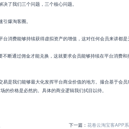
解决了我们三个问题，三个核心问题。
速引爆淘客圈。
平台消费能够持续获得虚拟资产的增值，这对任何会员来讲都是
要不断通过佣金才能兑换，这就要求会员能够持续在平台消费和
合交易是我们能够最大化发挥平台商业价值的地方。撮合基于会员
市场的价格是必然的。具体的商业逻辑我们拭目以待。
史
下一篇：
花卷云淘宝客APP