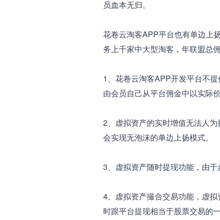
员血本无归。
花卷云淘客APP平台也有单边上
务上千家中大型淘客，年联盟总
1、花卷云淘客APP开发平台不
由会员自己从平台佣金中以实际
2、虚拟资产的实时增值无法人
会实现无泡沫的单边上扬模式。
3、虚拟资产随时提现功能，由于
4、虚拟资产撮合交易功能，虚
时跟平台提现相当于股票交易的