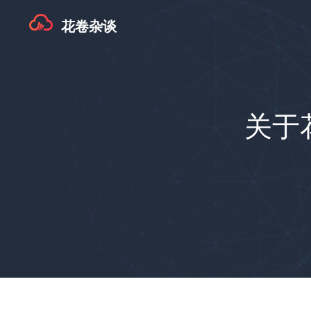
花卷杂谈
关于