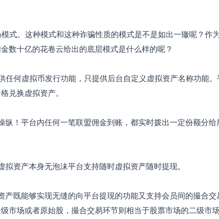
扬模式。这种模式和这种诈骗性质的模式是不是如出一辙呢？作
佣金数十亿的花卷云给出的底层模式是什么样的呢？
提供任何虚拟币发行功能，只提供后台自定义虚拟资产名称功能
价格兑换虚拟资产。
为操纵！平台内任何一笔联盟佣金到账，都实时拨出一定份额分给
虚拟资产本身无泡沫平台支持随时虚拟资产随时提现。
拟资产既能够实现无缝的向平台提现的功能又支持会员间的撮合交
一级市场或者原始股，撮合交易环节则相当于股票市场的二级市