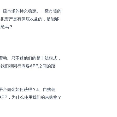
一级市场的持久稳定。一级市场的
虚拟资产是有保底收益的，是能够
拒绝吗？
攒动。只不过他们的是非法模式，
我们和同行淘客APP之间的距
平台佣金如何获得？a、自购佣
APP，为什么使用我们的来购物？