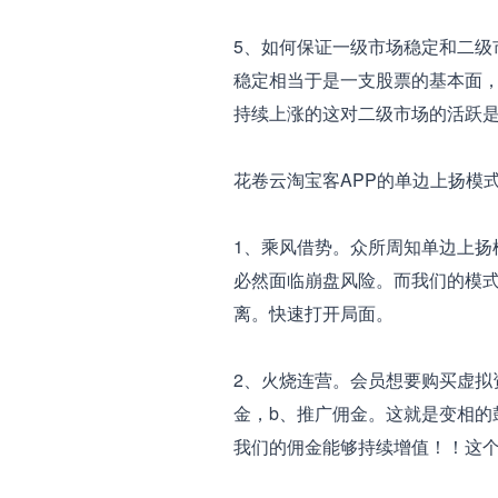
5、如何保证一级市场稳定和二
稳定相当于是一支股票的基本面
持续上涨的这对二级市场的活跃
花卷云淘宝客APP的单边上扬模
1、乘风借势。众所周知单边上
必然面临崩盘风险。而我们的模式
离。快速打开局面。
2、火烧连营。会员想要购买虚拟
金，b、推广佣金。这就是变相的
我们的佣金能够持续增值！！这