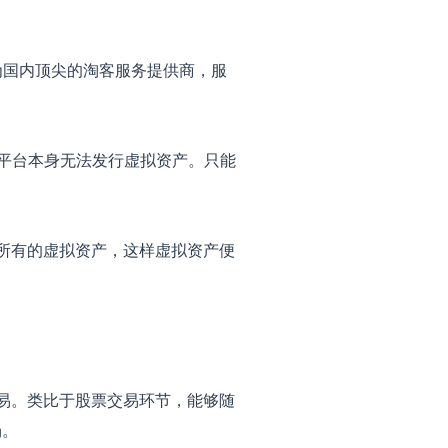
为国内顶尖的淘客服务提供商，服
。平台本身无法发行虚拟资产。只能
所有的虚拟资产，这样虚拟资产便
易。类比于股票交易环节，能够随
场。